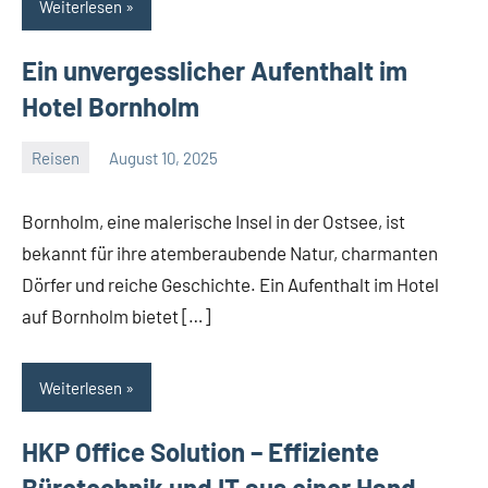
Weiterlesen
Ein unvergesslicher Aufenthalt im
Hotel Bornholm
Reisen
August 10, 2025
Admin
Keine
Kommentare
Bornholm, eine malerische Insel in der Ostsee, ist
bekannt für ihre atemberaubende Natur, charmanten
Dörfer und reiche Geschichte. Ein Aufenthalt im Hotel
auf Bornholm bietet […]
Weiterlesen
HKP Office Solution – Effiziente
Bürotechnik und IT aus einer Hand