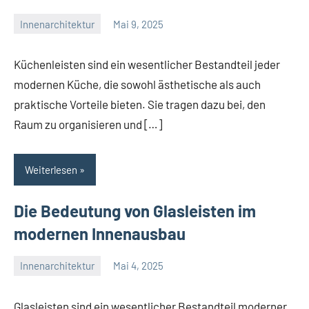
Innenarchitektur
Mai 9, 2025
Admin
Keine
Kommentare
Küchenleisten sind ein wesentlicher Bestandteil jeder
modernen Küche, die sowohl ästhetische als auch
praktische Vorteile bieten. Sie tragen dazu bei, den
Raum zu organisieren und […]
Weiterlesen
Die Bedeutung von Glasleisten im
modernen Innenausbau
Innenarchitektur
Mai 4, 2025
Admin
Keine
Kommentare
Glasleisten sind ein wesentlicher Bestandteil moderner