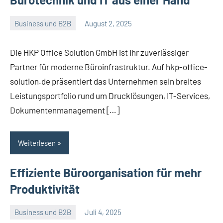
Business und B2B
August 2, 2025
Admin
Keine
Kommentare
Die HKP Office Solution GmbH ist Ihr zuverlässiger
Partner für moderne Büroinfrastruktur. Auf hkp-office-
solution.de präsentiert das Unternehmen sein breites
Leistungsportfolio rund um Drucklösungen, IT-Services,
Dokumentenmanagement […]
Weiterlesen
Effiziente Büroorganisation für mehr
Produktivität
Business und B2B
Juli 4, 2025
Admin
Keine