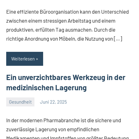
Kommentare
Eine effiziente Büroorganisation kann den Unterschied
zwischen einem stressigen Arbeitstag und einem
produktiven, erfüllten Tag ausmachen. Durch die
richtige Anordnung von Möbeln, die Nutzung von […]
Weiterlesen
Ein unverzichtbares Werkzeug in der
medizinischen Lagerung
Gesundheit
Juni 22, 2025
Admin
Keine
Kommentare
In der modernen Pharmabranche ist die sichere und
zuverlässige Lagerung von empfindlichen
Medikamenten und Impfstoffen von größter Bedeutung.