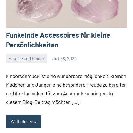
Funkelnde Accessoires für kleine
Persönlichkeiten
Familie und Kinder
Juli 28, 2023
Admin
Keine
Kommentare
kinderschmuck ist eine wunderbare Möglichkeit, kleinen
Mädchen und Jungen eine besondere Freude zu bereiten
und ihre Individualität zum Ausdruck zu bringen. In
diesem Blog-Beitrag möchten […]
Weiterlesen