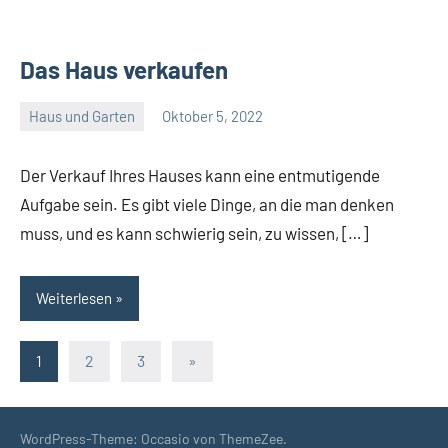
Das Haus verkaufen
Haus und Garten
Oktober 5, 2022
Admin
Der Verkauf Ihres Hauses kann eine entmutigende
Aufgabe sein. Es gibt viele Dinge, an die man denken
muss, und es kann schwierig sein, zu wissen, […]
Weiterlesen
Seitennummerierung
Nächste
1
2
3
»
Beiträge
der
Beiträge
WordPress-Theme: Occasio von ThemeZee.